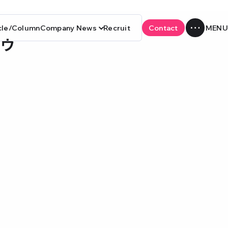
cle/Column
Company News
Recruit
Contact
マウ