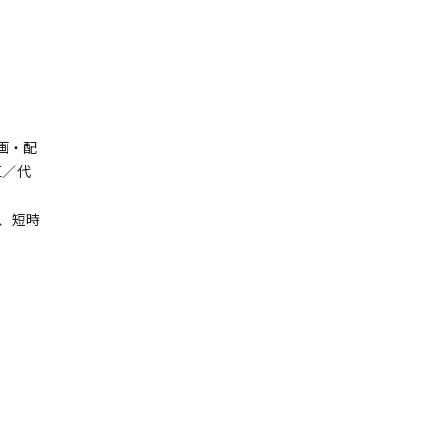
画・配
区／代
、短時