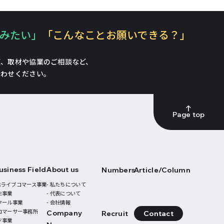
みたい」
「こんなことお願いできる？」
頼、
取材や協業のご相談など、
合わせください。
Page top
usiness Field
About us
Numbers
Article/Column
 Tokライブコマース事業
- 私たちについて
生事業
- 代表について
スクール事業
- 会社情報
ブコマーサー事務所
Company
Recruit
Contact
ド事業