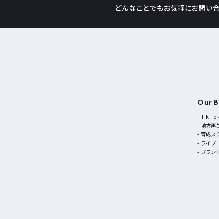
どんなことでもお気軽にお問い
Our B
- Tik
- 地方再
- 育成
F
- ライ
- ブラン