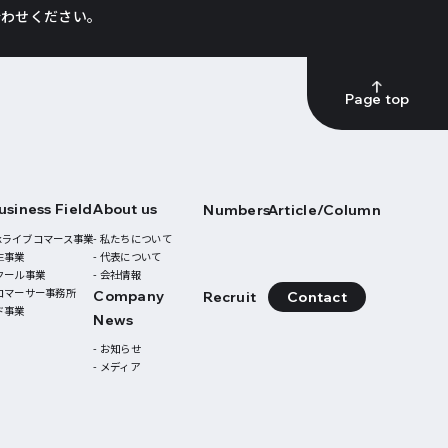
合わせください。
Page top
usiness Field
About us
Numbers
Article/Column
 Tokライブコマース事業
- 私たちについて
生事業
- 代表について
スクール事業
- 会社情報
ブコマーサー事務所
Company
Recruit
Contact
ド事業
News
- お知らせ
- メディア