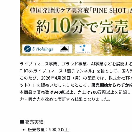
ライブコマース事業、ブランド事業、AI事業などを展開す
TikTokライブコマース「燕チャンネル」を軸として、国
このたび、2026年4月20日（月）の配信では、株式会社TR
ット）
」を販売いたしましたところ、
販売開始からわずか約
本商品の販売数は
940点以上
、売上は
700万円以上
を記録し
力・販売力を改めて実証する結果となりました。
■販売実績
販売数量：900点以上