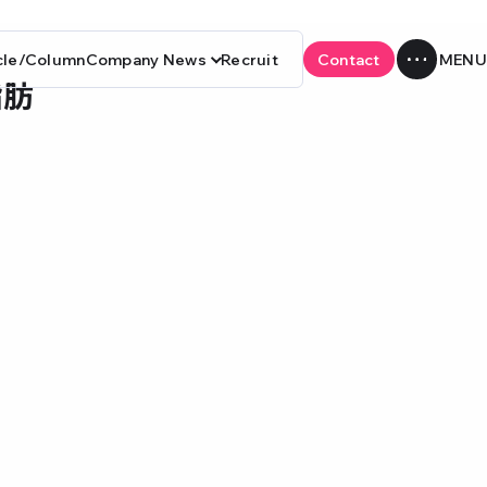
cle/Column
Company News
Recruit
Contact
脂肪