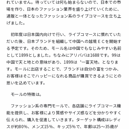
れていません。待っていては何も始まらないので、日本での市
場を作り、日本のファッション業界を盛り上げていくために、
通販と一体となったファッション系のライブコマースを立ち上
げました。
初年度は日本国内向けで行い、ライブコマースに慣れていた
だいた後、日本ブランドを組織して中国への越境ＥＣを開始す
る予定です。そのため、モール名は中国でもなじみやすい名前
として1899としました。ちなみにアリババは1688です。99は
中国で天と地との意味があり、1899は〝一富天地〟となりま
す。モールに出店することで、ブランドは自分の富をつかみ、
お客様はそこでハッピーになれる商品が購買できるようにとの
思いを込めています。
――モールの特徴は。
ファッション系の専門モールで、各店舗にライブコマース機
能を提供し、お客様により質感やサイズ感などを分かりやすく
伝えられ、購入を促進していきます。ターゲット構成はレディ
スが約80％、メンズ15％、キッズ5％で、年齢は25～35歳が