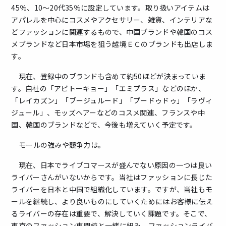
45％、10～20代35％に設定しています。取り扱いアイテムは
アパレルを中心にコスメやアクセサリー、雑貨、インテリアな
どファッションに関連するもので、中国ブランドや韓国のコス
メブランドなど日本市場を狙う越境ＥＣのブランドも出店しま
す。
現在、登録中のブランドも含めて約50ほどが決まっていま
す。自社の「アビトーキョー」「エミプラス」などのほか、
「レイカズン」「ブージュルード」「プードゥドゥ」「ラヴィ
ジュール」、モッズヘアーなどのコスメ関連、フランスや中
国、韓国のブランドなどで、今後も増えていく予定です。
――モールの強みや競争力は。
現在、日本でライブコマースが盛んでない原因の一つは良い
ライバーさんがいないからです。当社はファッションに長じた
ライバーを日本と中国で組織化しています。ですが、当社もモ
ールを継続し、より良いものにしていくためにはお客様に伝え
るライバーの存在は重要で、解決していく課題です。そこで、
東京のファッション専門校と一緒に組み、ファッションライバ