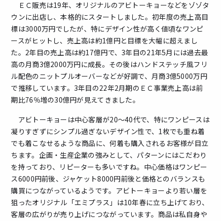
ＥＣ販売は19年、オリジナルのアビトーキョーなどをゾゾタ
ウンに出店し、本格的にスタートしました。初年度の売上高目
標は3000万円でしたが、特にデザイン性が高く値頃なワンピ
ースがヒットし、売上高は約1億円と目標を大幅に超えまし
た。2年目の売上高は約17億円で、3年目の21年5月には過去最
高の月商3億2000万円に成長。その後はハンドステッチ風フリ
ル配色のニットプルオーバーなどが好調で、月商3億5000万円
で推移しています。3年目の22年2月期のＥＣ事業売上高は前
期比76％増の30億円が見えてきました。
アビトーキョーは中心客層が20～40代で、特にワンピースは
凝りすぎずにシンプル過ぎないデザイン性で、1枚でも重ね着
でも着こなせるような商品に、何着も購入されるお客様が目立
ちます。企画・生産企業の強みとして、パターンにはこだわり
を持っており、リピーターも多いですね。中心価格はワンピー
ス6000円前後、ジャケット8000円前後と価格とのバランスも
購買につながっているようです。アビトーキョーより若い層を
狙ったオリジナル「エミプラス」は10年春に立ち上げており、
客層の広がりが売り上げにつながっています。商品は私自身や