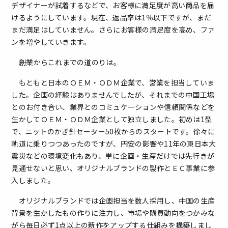
デザイナーが試着するなどで、お客様に満足度が高い商品を届
けるようにしています。現在、返品率は1％以下ですが、まだ
まだ満足はしていません。さらにお客様の満足度を高め、ファ
ンを増やしていきます。
――創業からこれまでの道のりは。
もともと日本のＯＥＭ・ＯＤＭ企業で、営業を担当していま
した。企画の経験はありませんでしたが、それまでの中国工場
とのお付き合い、業界とのコミュケーションや信頼関係などを
生かしてＯＥＭ・ＯＤＭ企業として独立しました。初めは1型
で、ニットのかぎ針セーター50枚からのスタートです。徐々に
軌道に乗りつつあったのですが、円安の影響や11年の東日本大
震災などの環境変化もあり、単に企画・生産だけでは先行きが
見通せないと思い、オリジナルブランドの製作とＥＣ事業に参
入しました。
オリジナルブランドでは企画担当を数人採用し、中国の生産
背景を生かしたもの作りに注力し、市場や購買動向をつかみな
がら毎日必ず1点以上の新作をアップする仕組みを構築しまし