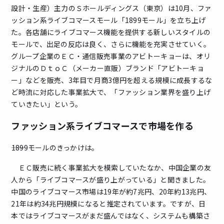
設計・生産）主力のＳホールディングス（東京）は10月、ファ
ッション系ライブコマースモール「1899モール」を立ち上げ
た。各店舗にライブコマース機能を提供する新しいスタイルの
モールで、出足の反応は良く、さらに機能を充実させていく。
グループ企業のＥＣ・通信販売事業のアビトーキョーは、オリ
ジナルのＤｔｏＣ（メーカー直販）ブランド「アビトーキョ
ー」などを販売、3年目で月商3億円を超える規模に成長するな
ど時流に対応した事業拡大で、「ファッション業界を盛り上げ
ていきたい」という。
ファッション系ライブコマースで市場を作る
――1899モールのきっかけは。
ＥＣ販売に続く事業拡大を模索していたなか、中国企業の友
人から「ライブコマースが盛り上がっている」と聞きました。
中国のライブコマース市場は19年が約7兆円、20年約13兆円、
21年は約34兆円規模になると推定されています。ですが、日
本ではライブコマースがまだ盛んではなく、システムも構築さ